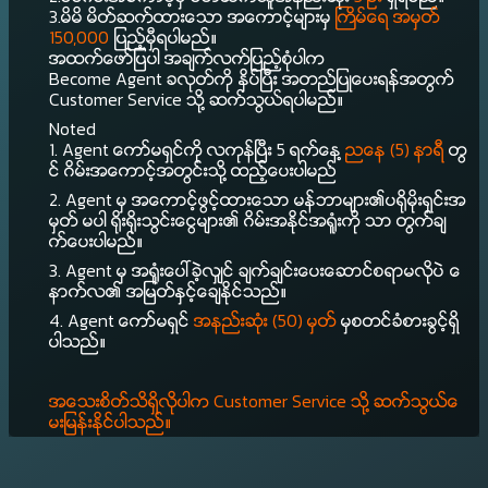
3.မိမိ မိတ္ဆက္ထားေသာ အေကာင့္မ်ားမွ
ႀကိမ္ေရ
အမွတ္
150,000
ျပည့္မွီရပါမည္။
အထက္ေဖာ္ျပပါ အခ်က္လက္ျပည့္စုံပါက
Become Agent ခလုတ္ကို ႏွိပ္ၿပီး အတည္ျပဳေပးရန္အတြက္
Customer Service သို႔ ဆက္သြယ္ရပါမည္။
Noted
1. Agent ေကာ္မရွင္ကို လကုန္ၿပီး 5 ရက္ေန႔
ညေန (5) နာရီ
တြ
င္ ဂိမ္းအ‌ေကာင့္အတြင္းသို႔ ထည့္ေပးပါမည္
2. Agent မွ အေကာင့္ဖြင့္ထားေသာ မန္ဘာမ်ား၏ပ႐ိုမိုးရွင္းအ
မွတ္ မပါ ႐ိုး႐ိုးသြင္းေငြမ်ား၏ ဂိမ္းအႏိုင္အ႐ူံးကို သာ တြက္ခ်
က္ေပးပါမည္။
3. Agent မွ အ႐ူံးေပၚခဲ့လွ်င္ ခ်က္ခ်င္းေပးေဆာင္စရာမလိုပဲ ေ
နာက္လ၏ အျမတ္ႏွင့္ေခ်ႏိုင္သည္။
4. Agent ေကာ္မရွင္
အနည္းဆုံး (50) မွတ္
မွစတင္ခံစားခြင့္ရွိ
ပါသည္။
အေသးစိတ္သိရွိလိုပါက Customer Service သို႔ ဆက္သြယ္ေ
မးျမန္းႏိုင္ပါသည္။