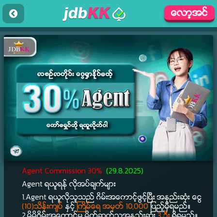
ေလာ့အင္
Agent Commission 30%
(29.8.2025)
Agent ရယူရန္ လိုအပ္ခ်က္မ်ား
1.Agent ရယူလိုသူသည္ ဂိမ္းအေကာင့္ဖြင့္ၿပီး အနည္းဆုံး ေငြ
(10)သိန္းက်ပ္
ႏွင့္
ႀကိမ္ေရ
အမွတ္ 10,000
ျပည့္မွီရမည္။
2.မိမိဂိမ္းအေကာင့္မွ မိတ္ဆက္သူအနည္းဆုံး
3 ဦး
ရွိရမည္။