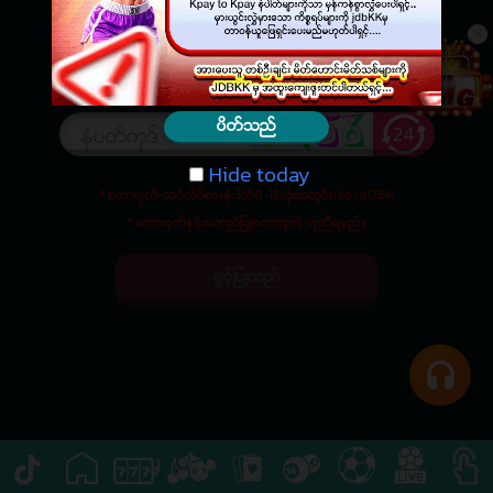
ပိတ္သည္
24
Hide today
Hide today
* စကား၀ွက္-အဂၤလိပ္စာ+နံပါတ္8-12လံုးအတြင္း(abcd1234)
* စကားဝွက္ႏွင့္အတည္ျပဳစကားဝွက္ တူညီရမည္။
ခြင့္ျပဳသည္