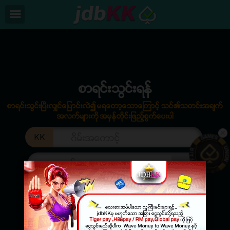
/
×
ပင္မ
စာရင္းသြင္းရန္
ပရိုမိုးရွင္း
ေခါင္းစဥ္ ( ေဆာင္းပါး )
စာရင္းသြင္းရန္
အမွတ္စဥ္မ်ား
စာရင္းသြင္းျပီးလွ်င္ေျပာင္းလဲ၍ မရေတာ့ေသာေျကာင့္ သင္၏သတင္းအခ်က္
အလက္မ်ားကို အမွန္တိုင္းျဖည့္စြက္ေပးပါ
ကြ ်နု္ပ္တုိိ ့အေၾကာင္း
KK
Installation
စည္းကမ္းခ်က္မ်ားႏွင့္ အေျခအေနမ်ား
App
ေဒါင္းလုဒ္