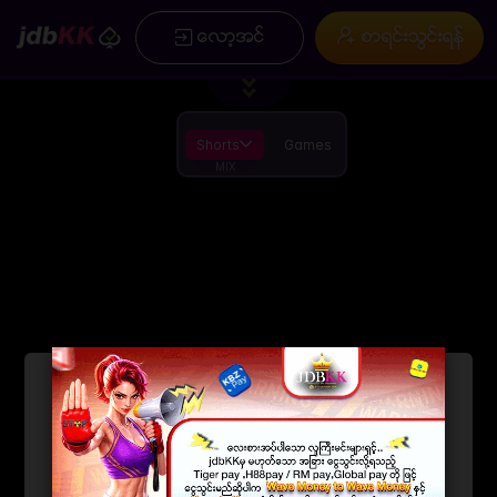
/
×
ေလာ့အင္
စာရင္းသြင္းရန္
ပင္မ
စာရင္းသြင္းရန္
ပရိုမိုးရွင္း
ေခါင္းစဥ္ ( ေဆာင္းပါး )
အမွတ္စဥ္မ်ား
ကြ ်နု္ပ္တုိိ ့အေၾကာင္း
Installation
စည္းကမ္းခ်က္မ်ားႏွင့္ အေျခအေနမ်ား
App
ေဒါင္းလုဒ္